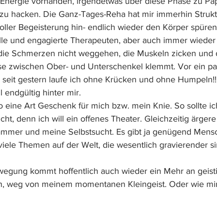
 Energie vorhanden, irgendetwas über diese Phase zu Pap
p zu hacken. Die Ganz-Tages-Reha hat mir immerhin Struk
oller Begeisterung hin- endlich wieder den Körper spüren
olle und engagierte Therapeuten, aber auch immer wieder
die Schmerzen nicht weggehen, die Muskeln zicken und 
sse zwischen Ober- und Unterschenkel klemmt. Vor ein p
seit gestern laufe ich ohne Krücken und ohne Humpeln!!
 endgültig hinter mir.
o eine Art Geschenk für mich bzw. mein Knie. So sollte ic
icht, denn ich will ein offenes Theater. Gleichzeitig ärger
jammer und meine Selbstsucht. Es gibt ja genügend Mens
 viele Themen auf der Welt, die wesentlich gravierender si
egung kommt hoffentlich auch wieder ein Mehr an geisti
h, weg von meinem momentanen Kleingeist. Oder wie mir 