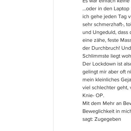
Es war einfach keine
...oder in den Lapto
ich gehe jeden Tag v
sehr schmerzhaft-, t
und Ungeduld, dass 
eine zähe, feste Ma
der Durchbruch! Und 
Schlimmste liegt wohl
Der Lockdown ist als
gelingt mir aber oft n
mein kleinliches Ge
viel schlechter geht,
Knie- OP.
Mit dem Mehr an Bew
Beweglichkeit in mic
sagt: Zugegeben