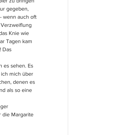
ier zu bringen 
tur gegeben, 
- wenn auch oft 
 Verzweiflung 
das Knie wie 
aar Tagen kam 
! Das 
h es sehen. Es 
e ich mich über 
chen, denen es 
nd als so eine 
ger 
die Margarite 