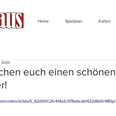
Home
Spielplan
Karten
. 2020
chen euch einen schönen 
r!
ic.com/video/dcbbe5_62d50fc2fc414a2c976ebcabf422d6b0/480p/