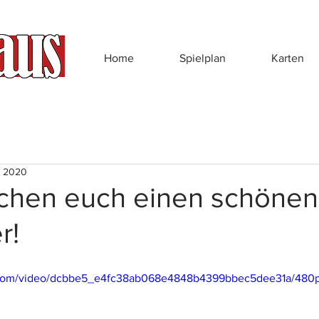
Home
Spielplan
Karten
. 2020
chen euch einen schönen 
r!
ic.com/video/dcbbe5_e4fc38ab068e4848b4399bbec5dee31a/480p