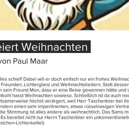
iert Weihnachten
von Paul Maar
es schief! Dabei will er doch einfach nur ein frohes Weihnach
it Freunden, Lichterglanz und Weihnachtsliedern. Statt dess
hm sein Freund Mon, dass er eine Reise gewonnen hätte und
tkohl hasst Weihnachten sowieso. Schließlich ist da auch no
seltsamerweise höchst verärgert, weil Herr Taschenbier bei ih
sondern einen sehr impertinenten, etwas rüsselnasigen Vertr
die Stimmung ist alles andere als weihnachtlich. Das Sams m
Es bereitet nicht nur Herrn Taschenbier ein unkonventione
stchen-Lichterkette!)