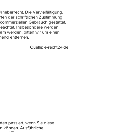
heberrecht. Die Vervielfältigung,
fen der schriftlichen Zustimmung
t kommerziellen Gebrauch gestattet.
r beachtet. Insbesondere werden
sam werden, bitten wir um einen
hend entfernen.
Quelle:
e-recht24.de
en passiert, wenn Sie diese
en können. Ausführliche