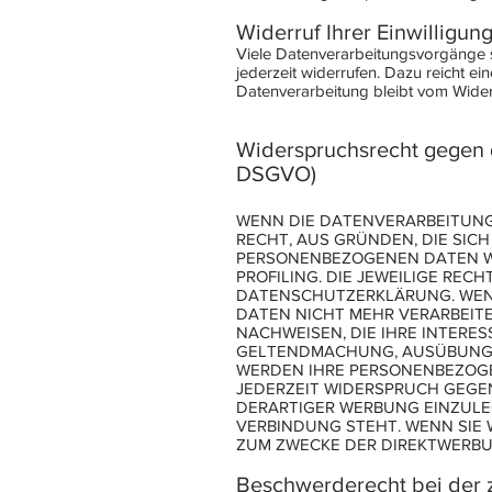
Widerruf Ihrer Einwilligun
Viele Datenverarbeitungsvorgänge sin
jederzeit widerrufen. Dazu reicht ei
Datenverarbeitung bleibt vom Wider
Widerspruchsrecht gegen 
DSGVO)
WENN DIE DATENVERARBEITUNG A
RECHT, AUS GRÜNDEN, DIE SIC
PERSONENBEZOGENEN DATEN WI
PROFILING. DIE JEWEILIGE RE
DATENSCHUTZERKLÄRUNG. WENN
DATEN NICHT MEHR VERARBEITE
NACHWEISEN, DIE IHRE INTERE
GELTENDMACHUNG, AUSÜBUNG O
WERDEN IHRE PERSONENBEZOGEN
JEDERZEIT WIDERSPRUCH GEGE
DERARTIGER WERBUNG EINZULEG
VERBINDUNG STEHT. WENN SIE
ZUM ZWECKE DER DIREKTWERBUN
Beschwerderecht bei der 