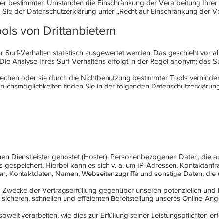
ter bestimmten Umständen die Einschränkung der Verarbeitung Ihre
n Sie der Datenschutzerklärung unter „Recht auf Einschränkung der Ve
ols von Drittanbietern
 Surf-Verhalten statistisch ausgewertet werden. Das geschieht vor a
 Analyse Ihres Surf-Verhaltens erfolgt in der Regel anonym; das Sur
chen oder sie durch die Nichtbenutzung bestimmter Tools verhindern.
ruchsmöglichkeiten finden Sie in der folgenden Datenschutzerklärung
en Dienstleister gehostet (Hoster). Personenbezogenen Daten, die au
 gespeichert. Hierbei kann es sich v. a. um IP-Adressen, Kontaktanf
, Kontaktdaten, Namen, Webseitenzugriffe und sonstige Daten, die 
m Zwecke der Vertragserfüllung gegenüber unseren potenziellen und 
 sicheren, schnellen und effizienten Bereitstellung unseres Online-An
oweit verarbeiten, wie dies zur Erfüllung seiner Leistungspflichten e