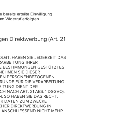
bereits erteilte Einwilligung
zum Widerruf erfolgten
en Direktwerbung (Art. 21
OLGT, HABEN SIE JEDERZEIT DAS
RARBEITUNG IHRER
SE BESTIMMUNGEN GESTÜTZTES
NEHMEN SIE DIESER
ENEN PERSONENBEZOGENEN
GRÜNDE FÜR DIE VERARBEITUNG
EITUNG DIENT DER
ACH ART. 21 ABS. 1 DSGVO).
 SO HABEN SIE DAS RECHT,
ER DATEN ZUM ZWECKE
LCHER DIREKTWERBUNG IN
 ANSCHLIESSEND NICHT MEHR