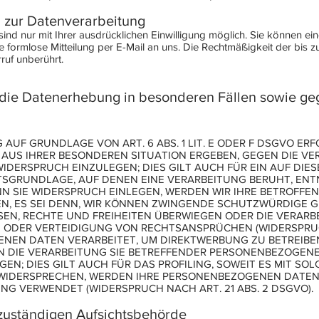
g zur Datenverarbeitung
d nur mit Ihrer ausdrücklichen Einwilligung möglich. Sie können eine 
ne formlose Mitteilung per E-Mail an uns. Die Rechtmäßigkeit der bis 
ruf unberührt.
die Datenerhebung in besonderen Fällen sowie geg
UF GRUNDLAGE VON ART. 6 ABS. 1 LIT. E ODER F DSGVO ERF
H AUS IHRER BESONDEREN SITUATION ERGEBEN, GEGEN DIE VE
DERSPRUCH EINZULEGEN; DIES GILT AUCH FÜR EIN AUF DIE
CHTSGRUNDLAGE, AUF DENEN EINE VERARBEITUNG BERUHT, ENT
 SIE WIDERSPRUCH EINLEGEN, WERDEN WIR IHRE BETROFF
N, ES SEI DENN, WIR KÖNNEN ZWINGENDE SCHUTZWÜRDIGE 
SSEN, RECHTE UND FREIHEITEN ÜBERWIEGEN ODER DIE VERARB
DER VERTEIDIGUNG VON RECHTSANSPRÜCHEN (WIDERSPRUCH N
EN DATEN VERARBEITET, UM DIREKTWERBUNG ZU BETREIBEN,
N DIE VERARBEITUNG SIE BETREFFENDER PERSONENBEZOGEN
EN; DIES GILT AUCH FÜR DAS PROFILING, SOWEIT ES MIT SO
 WIDERSPRECHEN, WERDEN IHRE PERSONENBEZOGENEN DATEN
G VERWENDET (WIDERSPRUCH NACH ART. 21 ABS. 2 DSGVO).
zuständigen Aufsichtsbehörde