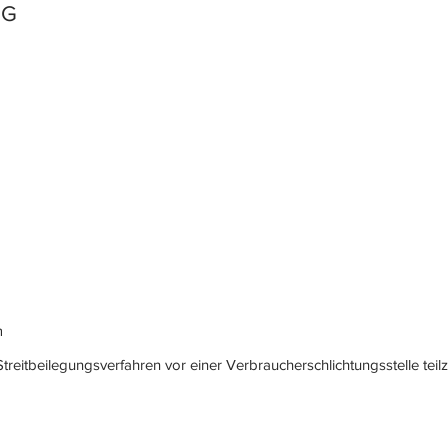
MG
m
an Streitbeilegungsverfahren vor einer Verbraucherschlichtungsstelle tei