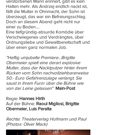
verstorbenen Mann erinnert, gibt es kein
Halten mehr. Als Andrzej endlich nackt ist,
fällt die Mutter in Ohnmacht, der Sohn ist
überzeugt, das war ein Befreiungsschlag.
Doch an diesem Abend geht nicht nur
einer zu Boden….
Eine tiefgründig-absurde Komödie über
Verschwiegenes und Verdrängtes, über
Ordnungsliebe und Gewaltbereitschaft und
über einen ganz normalen Job.
"Heftig umjubelte Premiere…Brigitte
Obermeier spielt eine derart explosive
Mutter, dass der Nacktputzer hinter ihrem
Rücken vom Sohn nachvollziehbarerweise
50.- Euro Gefahrenzulage verlangt. Sie
saust in ihrem Furor über die Bühne wie
von der Leine gelassen"
Main-Post
Regie:
Hannes Hirth
Auf der Bühne:
Raoul Migliosi, Brigitte
Obermeier, Luis Peralta
Rechte: Theaterverlag Hofmann und Paul
(Photos: Oliver Mack)