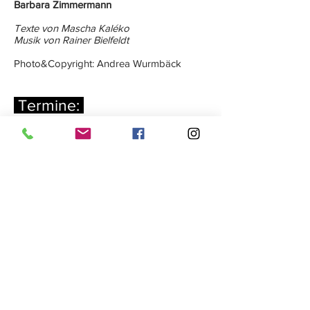
Barbara Zimmermann
Texte von Mascha Kaléko
Musik von Rainer Bielfeldt
Photo&Copyright: Andrea Wurmbäck
Termine:
15. Aug. 2026
18:00
Uhr
Mascha
20. Nov. 2026
19:00
Uhr
Mascha
Impressum / Disclaimer / Datenschutz