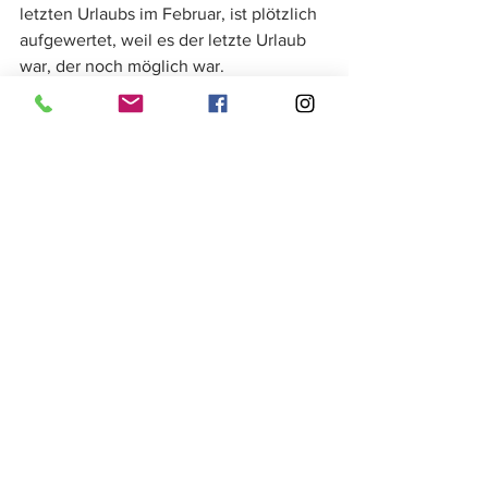
letzten Urlaubs im Februar, ist plötzlich 
aufgewertet, weil es der letzte Urlaub 
war, der noch möglich war.
 Grund zum Feiern gibt es heute 
trotzdem, denn Mascha hat Geburtstag. 
Wie gut, dass es sie gibt! Deshalb auch 
auf diesem Weg noch einmal: Ich 
wünsche dir trotz allem ein für dich 
rundum glückliches, überschäumendes, 
kreatives, erfahrungs-und 
erlebnisreiches, gesundes,
einfach herrliches neues Lebensjahr!