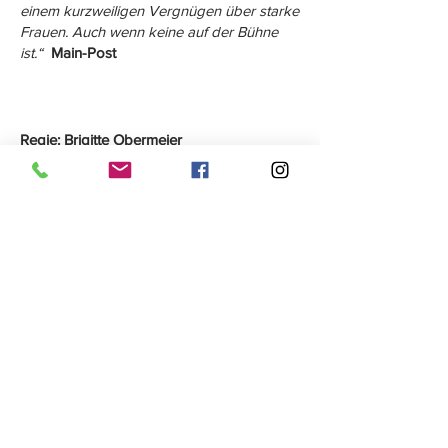
einem kurzweiligen Vergnügen über starke
Frauen. Auch wenn keine auf der Bühne
ist.“
Main-Post
Regie: Brigitte Obermeier
Auf der Bühne:
Thomas Mangold
Heiko Schnierer
Oliver Trahndorff
Text: Eric Assous
Übersetzung: Kim Langner
Rechte: Litag Theatzerverlag
Photo&Copyright: Andrea Wurmbäck
Impressum / Disclaimer / Datenschutz
sommerhaus.info@gmail.com