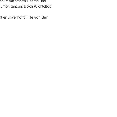
henke mit seinen Engeln und
äumen tanzen. Doch Wichteltod
 er unverhofft Hilfe von Ben