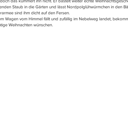
 doch das kümmert ihn nicht. Er bastelt weiter echte Weihnachtsgesc
zenden Staub in die Gärten und lässt Nordpolglühwürmchen in den B
rarmee sind ihm dicht auf den Fersen.
nem Wagen vom Himmel fällt und zufällig im Nebelweg landet, bekommt
ichtige Weihnachten wünschen.