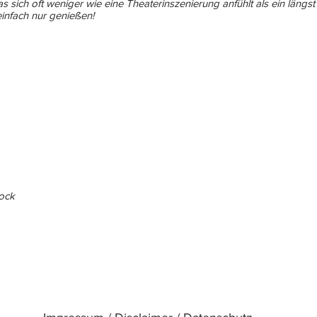
as sich oft weniger wie eine Theaterinszenierung anfühlt als ein längst 
nfach nur genießen!​
rock